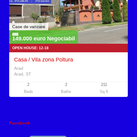
Case de vanzare
149.000 euro Negociabil
OPEN HOUSE: 12-18
Casa / Vila zona Poltura
Arad
Arad, ST
2
2
211
Beds
Baths
Sq ft
Facebook