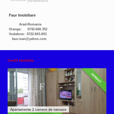
curs oferit de:
curs-valutar-bnr.ro
Faur Imobiliare
Arad-Romania
Orange: 0742-600.352
Vodafone: 0722-843.843
faur.ioan@yahoo.com
Credit Imobiliar
VANDUT
Apartamente 2 camere de vanzare