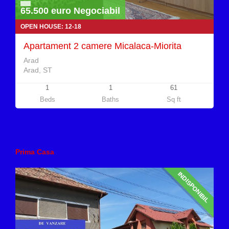
65.500 euro Negociabil
OPEN HOUSE: 12-18
Apartament 2 camere Micalaca-Miorita
Arad
Arad, ST
1
1
61
Beds
Baths
Sq ft
Prima Casa
INDISPONIBIL