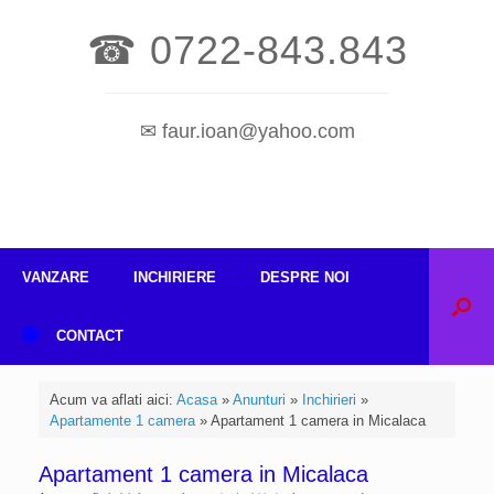
☎ 0722-843.843
✉ faur.ioan@yahoo.com
VANZARE
INCHIRIERE
DESPRE NOI
CONTACT
Acum va aflati aici:
Acasa
»
Anunturi
»
Inchirieri
»
Apartamente 1 camera
»
Apartament 1 camera in Micalaca
Apartament 1 camera in Micalaca