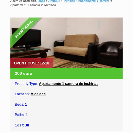
Acum va aflati aici:
Acasa
»
Anunturi
»
Inchirieri
»
Apartamente 1 camera
»
Apartament 1 camera in Micalaca
INDISPONIBIL
OPEN HOUSE: 12-18
200 euro
Property Type:
Apartamente 1 camera de inchiriat
Location:
Micalaca
Beds:
1
Baths:
1
Sq Ft:
38