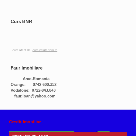
Curs BNR
curs oferit de:
curs-valutar-bnr.ro
Faur Imobiliare
Arad-Romania
Orange: 0742-600.352
Vodafone: 0722-843.843
faur.ioan@yahoo.com
Apartamente 2 camere de vanzare
Credit Imobiliar
65.500 euro Negociabil