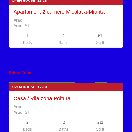
OPEN HOUSE: 12-18
VANDUT
Apartament 2 camere Micalaca-Miorita
Arad
Arad, ST
1
1
61
Beds
Baths
Sq ft
Case de vanzare
Prima Casa
149.000 euro Negociabil
INDISPONIBIL
OPEN HOUSE: 12-18
Casa / Vila zona Poltura
Arad
Arad, ST
2
2
211
Beds
Baths
Sq ft