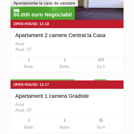
Apartamente la casa de vanzare
60.000 euro Negociabil
OPEN HOUSE: 12-18
Apartament 2 camere Central la Casa
Arad
Arad, ST
1
1
113
Apartamente 1 camera de vanzare
Beds
Baths
Sq ft
36.500 euro Negociabil
DE VANZARE
OPEN HOUSE: 12-17
Apartament 1 camera Gradiste
Arad
Arad, ST
1
1
35
Beds
Baths
Sq ft