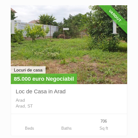
VANDUT
Locuri de casa
85.000 euro Negociabil
Loc de Casa in Arad
Arad
Arad, ST
706
Beds
Baths
Sq ft