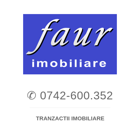
Skip
to
content
✆ 0742-600.352
TRANZACTII IMOBILIARE