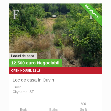
INDISPONIBIL
Locuri de casa
12.500 euro Negociabil
OPEN HOUSE: 12-18
Loc de casa in Cuvin
Cuvin
Cityname, ST
800
Beds
Baths
Sq ft