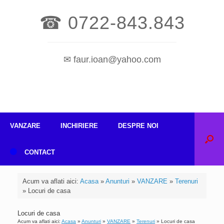
☎ 0722-843.843
✉ faur.ioan@yahoo.com
VANZARE
INCHIRIERE
DESPRE NOI
CONTACT
Acum va aflati aici:
Acasa
»
Anunturi
»
VANZARE
»
Terenuri
»
Locuri de casa
Locuri de casa
Acum va aflati aici:
Acasa
»
Anunturi
»
VANZARE
»
Terenuri
»
Locuri de casa