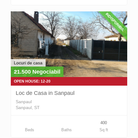
INDISPONIBIL
Locuri de casa
21.500 Negociabil
OPEN HOUSE: 12-20
Loc de Casa in Sanpaul
Sanpaul
Sanpaul, ST
400
Beds
Baths
Sq ft