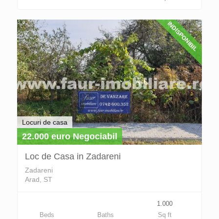
INDISPONIBIL
Locuri de casa
22.000 euro Negociabil
Loc de Casa in Zadareni
Zadareni
Arad, ST
1.000
Beds
Baths
Sq ft