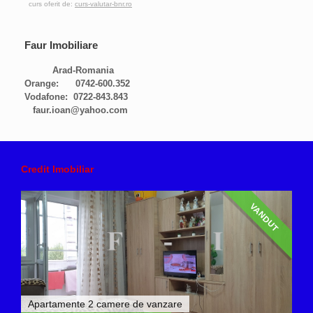
curs oferit de:
curs-valutar-bnr.ro
Faur Imobiliare
Arad-Romania
Orange: 0742-600.352
Vodafone: 0722-843.843
faur.ioan@yahoo.com
Credit Imobiliar
VANDUT
Apartamente 2 camere de vanzare