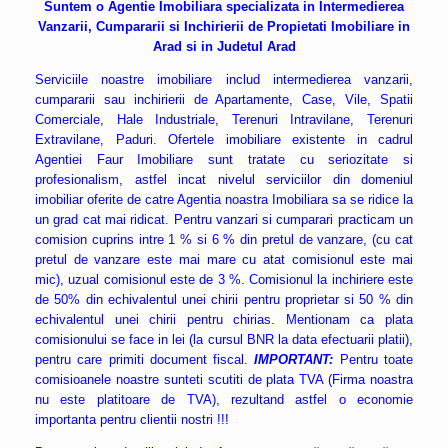
Suntem
o
Agentie
Imobiliara specializata in Intermedierea
Vanzarii, Cumpararii si Inchirierii de Propietati Imobiliare in
Arad si in Judetul Arad
Serviciile noastre imobiliare includ intermedierea vanzarii,
cumpararii sau inchirierii de Apartamente, Case, Vile, Spatii
Comerciale, Hale Industriale, Terenuri Intravilane, Terenuri
Extravilane, Paduri. Ofertele imobiliare existente in cadrul
Agentiei Faur Imobiliare sunt tratate cu seriozitate si
profesionalism, astfel incat nivelul serviciilor din domeniul
imobiliar oferite de catre Agentia noastra Imobiliara sa se ridice la
un grad cat mai ridicat. Pentru vanzari si cumparari practicam un
comision cuprins intre 1 % si 6 % din pretul de vanzare, (cu cat
pretul de vanzare este mai mare cu atat comisionul este mai
mic), uzual comisionul este de 3 %. Comisionul la inchiriere este
de 50% din echivalentul unei chirii pentru proprietar si 50 % din
echivalentul unei chirii pentru chirias. Mentionam ca plata
comisionului se face in lei (la cursul BNR la data efectuarii platii),
pentru care primiti document fiscal.
IMPORTANT:
Pentru toate
comisioanele noastre sunteti scutiti de plata TVA (Firma noastra
nu este platitoare de TVA), rezultand astfel o economie
importanta pentru clientii nostri !!!