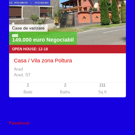
Case de vanzare
149.000 euro Negociabil
OPEN HOUSE: 12-18
Casa / Vila zona Poltura
Arad
Arad, ST
2
2
211
Beds
Baths
Sq ft
Facebook