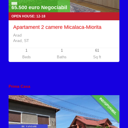
65.500 euro Negociabil
OPEN HOUSE: 12-18
Apartament 2 camere Micalaca-Miorita
Arad
Arad, ST
1
1
61
Beds
Baths
Sq ft
Prima Casa
INDISPONIBIL