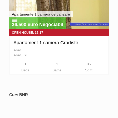
Apartamente 1 camera de vanzare
36.500 euro Negociabil
OPEN HOUSE: 12-17
Apartament 1 camera Gradiste
Arad
Arad, ST
1
1
35
Beds
Baths
Sq ft
Curs BNR