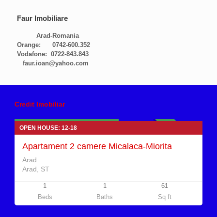
Faur Imobiliare
Arad-Romania
Orange: 0742-600.352
Vodafone: 0722-843.843
faur.ioan@yahoo.com
Apartamente 2 camere de vanzare
Credit Imobiliar
65.500 euro Negociabil
OPEN HOUSE: 12-18
VANDUT
Apartament 2 camere Micalaca-Miorita
Arad
Arad, ST
1
1
61
Beds
Baths
Sq ft