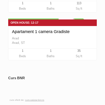
1
1
113
Apartamente 1 camera de vanzare
Beds
Baths
Sq ft
36.500 euro Negociabil
DE VANZARE
OPEN HOUSE: 12-17
Apartament 1 camera Gradiste
Arad
Arad, ST
1
1
35
Beds
Baths
Sq ft
Curs BNR
curs oferit de:
curs-valutar-bnr.ro