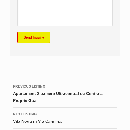
Listing
PREVIOUS LISTING
navigation
Apartament 2 camere Ultracentral cu Centrala
Proprie Gaz
NEXT LISTING
Vila Noua in Via Carmina