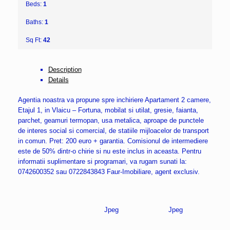
Beds:
1
Baths:
1
Sq Ft:
42
Description
Details
Agentia noastra va propune spre inchiriere Apartament 2 camere,
Etajul 1, in Vlaicu – Fortuna, mobilat si utilat, gresie, faianta,
parchet, geamuri termopan, usa metalica, aproape de punctele
de interes social si comercial, de statiile mijloacelor de transport
in comun. Pret: 200 euro + garantia. Comisionul de intermediere
este de 50% dintr-o chirie si nu este inclus in aceasta. Pentru
informatii suplimentare si programari, va rugam sunati la:
0742600352 sau 0722843843 Faur-Imobiliare, agent exclusiv.
Jpeg
Jpeg