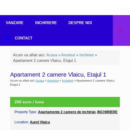
VANZARE
INCHIRIERE
DESPRE NOI
CONTACT
Acum va aflati aici:
Acasa
»
Anunturi
»
Inchirieri
»
Apartament 2 camere Vlaicu, Etajul 1
Apartament 2 camere Vlaicu, Etajul 1
Acum va aflati aici:
Acasa
»
Anunturi
»
Inchirieri
»
Apartament 2 camere Vlaicu,
Etajul 1
OPEN HOUSE: 12-17
S-A INCHIRIAT
200 euro / luna
Property Type:
Apartamente 2 camere de inchiriat
,
INCHIRIERE
Location:
Aurel Vlaicu