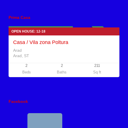
Case de vanzare
Prima Casa
149.000 euro Negociabil
INDISPONIBIL
OPEN HOUSE: 12-18
Casa / Vila zona Poltura
Arad
Arad, ST
2
2
211
Beds
Baths
Sq ft
Facebook