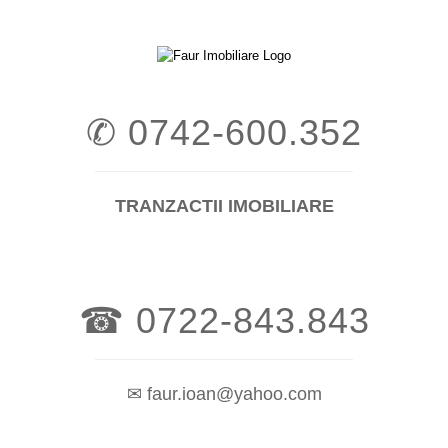
Skip
to
content
✆ 0742-600.352
TRANZACTII IMOBILIARE
☎ 0722-843.843
✉ faur.ioan@yahoo.com