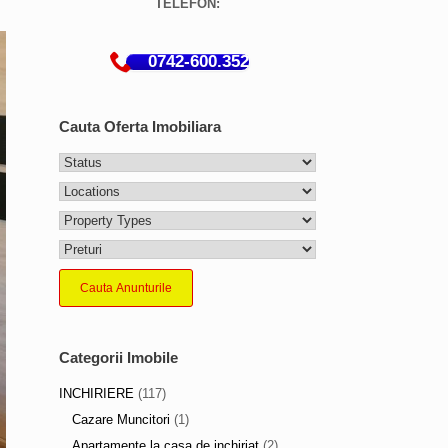
TELEFON:
0742-600.352
Cauta Oferta Imobiliara
Cauta Anunturile
Categorii Imobile
INCHIRIERE
(117)
Cazare Muncitori
(1)
Apartamente la casa de inchiriat
(2)