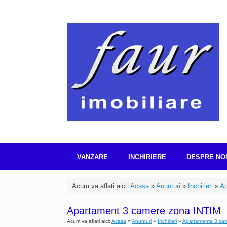
Skip
to
content
VANZARE
INCHIRIERE
DESPRE NO
Acum va aflati aici:
Acasa
»
Anunturi
»
Inchirieri
»
Ap
Apartament 3 camere zona INTIM
Acum va aflati aici:
Acasa
»
Anunturi
»
Inchirieri
»
Apartamente 3 ca