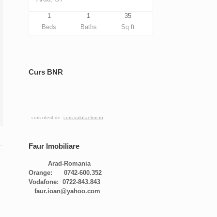
1
1
35
Beds
Baths
Sq ft
Curs BNR
curs oferit de:
curs-valutar-bnr.ro
Faur Imobiliare
Arad-Romania
Orange: 0742-600.352
Vodafone: 0722-843.843
faur.ioan@yahoo.com