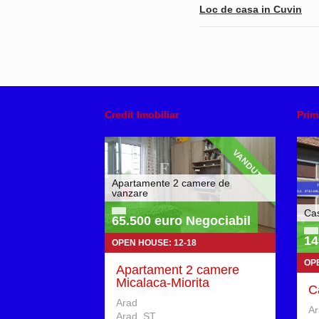
Loc de casa in Cuvin
Credit Imobiliar
Prim
VANDUT
Apartamente 2 camere de
vanzare
Ca
65.500 euro Negociabil
14
OPEN HOUSE: 12-18
OPE
Apartament 2 camere
Micalaca-Miorita
C
Arad
Ar
Arad, ST