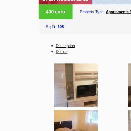
400 euro
Property Type:
Apartamente 3
Sq Ft:
108
Description
Details