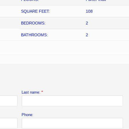
SQUARE FEET:
108
BEDROOMS:
2
BATHROOMS:
2
Last name:
*
Phone: