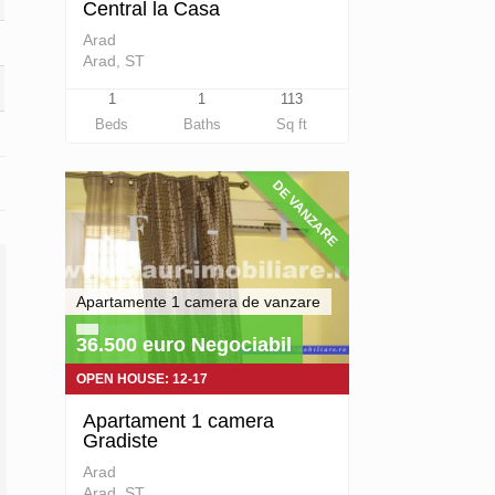
Central la Casa
Arad
Arad, ST
1
1
113
Beds
Baths
Sq ft
DE VANZARE
Apartamente 1 camera de vanzare
36.500 euro Negociabil
OPEN HOUSE: 12-17
Apartament 1 camera
Gradiste
Arad
Arad, ST