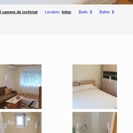
 camere de inchiriat
Location:
Intim
Beds:
2
Baths:
2