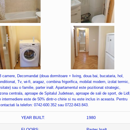
3 camere, Decomandat (doua dormitoare + living, doua bai, bucataria, hol,
ditionat, Tv, wi-fi, aragaz, combina frigorifica, mobilat modern, izolat termic,
sitate) sau o familie, parter inalt. Apartamentul este pozitionat strategic,
zona centrala, aproape de Spitalul Judetean, aproape de sali de sport, de Lidl
 intermediere este de 50% dintr-o chirie si nu este inclus in aceasta. Pentru
 contactati la telefon: 0742-600.352 sau 0722-843.843.
YEAR BUILT:
1980
FLOORS:
Parter Inalt