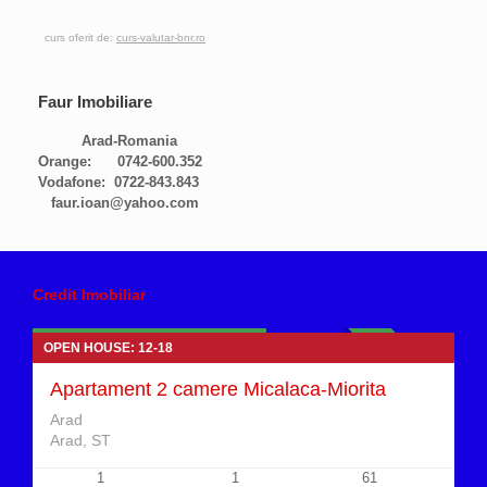
curs oferit de:
curs-valutar-bnr.ro
Faur Imobiliare
Arad-Romania
Orange: 0742-600.352
Vodafone: 0722-843.843
faur.ioan@yahoo.com
Apartamente 2 camere de vanzare
Credit Imobiliar
65.500 euro Negociabil
OPEN HOUSE: 12-18
VANDUT
Apartament 2 camere Micalaca-Miorita
Arad
Arad, ST
1
1
61