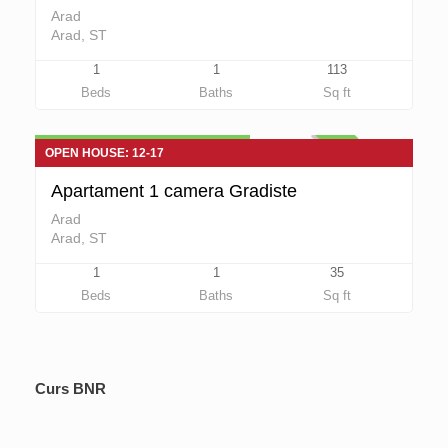
Arad
Arad, ST
1
1
113
Apartamente 1 camera de vanzare
Beds
Baths
Sq ft
36.500 euro Negociabil
DE VANZARE
OPEN HOUSE: 12-17
Apartament 1 camera Gradiste
Arad
Arad, ST
1
1
35
Beds
Baths
Sq ft
Curs BNR