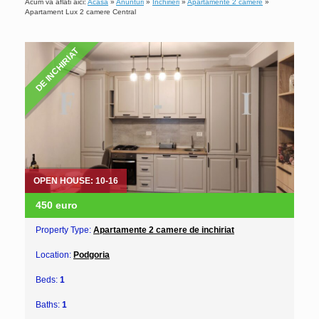
Acum va aflati aici:
Acasa
»
Anunturi
»
Inchirieri
»
Apartamente 2 camere
»
Apartament Lux 2 camere Central
DE INCHIRIAT
OPEN HOUSE: 10-16
450 euro
Property Type:
Apartamente 2 camere de inchiriat
Location:
Podgoria
Beds:
1
Baths:
1