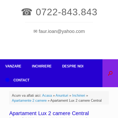
☎ 0722-843.843
✉ faur.ioan@yahoo.com
VANZARE
INCHIRIERE
DESPRE NOI
CONTACT
Acum va aflati aici:
Acasa
»
Anunturi
»
Inchirieri
»
Apartamente 2 camere
»
Apartament Lux 2 camere Central
Apartament Lux 2 camere Central