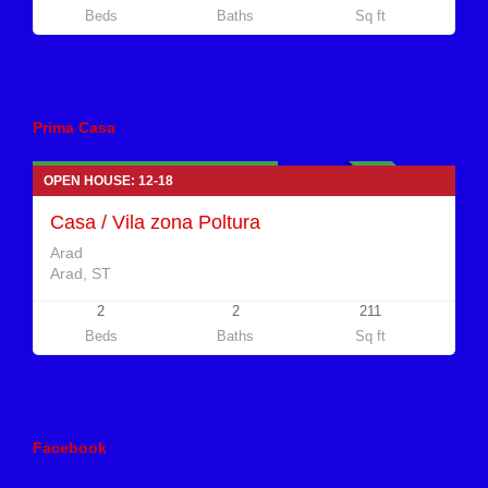
Beds
Baths
Sq ft
Case de vanzare
Prima Casa
149.000 euro Negociabil
INDISPONIBIL
OPEN HOUSE: 12-18
Casa / Vila zona Poltura
Arad
Arad, ST
2
2
211
Beds
Baths
Sq ft
Facebook