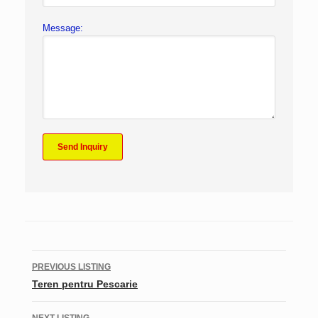
Message:
Listing
PREVIOUS LISTING
navigation
Teren pentru Pescarie