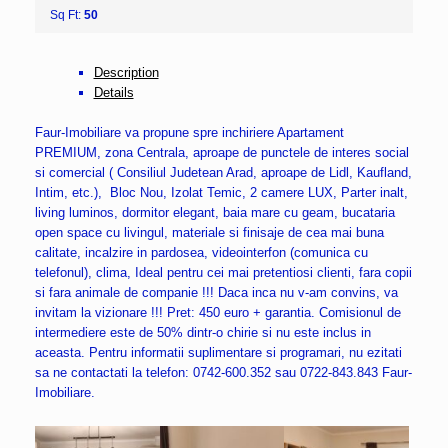
Sq Ft:
50
Description
Details
Faur-Imobiliare va propune spre inchiriere Apartament
PREMIUM, zona Centrala, aproape de punctele de interes social
si comercial ( Consiliul Judetean Arad, aproape de Lidl, Kaufland,
Intim, etc.), Bloc Nou, Izolat Temic, 2 camere LUX, Parter inalt,
living luminos, dormitor elegant, baia mare cu geam, bucataria
open space cu livingul, materiale si finisaje de cea mai buna
calitate, incalzire in pardosea, videointerfon (comunica cu
telefonul), clima, Ideal pentru cei mai pretentiosi clienti, fara copii
si fara animale de companie !!! Daca inca nu v-am convins, va
invitam la vizionare !!! Pret: 450 euro + garantia. Comisionul de
intermediere este de 50% dintr-o chirie si nu este inclus in
aceasta. Pentru informatii suplimentare si programari, nu ezitati
sa ne contactati la telefon: 0742-600.352 sau 0722-843.843 Faur-
Imobiliare.