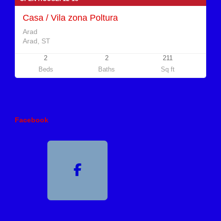
Casa / Vila zona Poltura
Arad
Arad, ST
2
2
211
Beds
Baths
Sq ft
Facebook