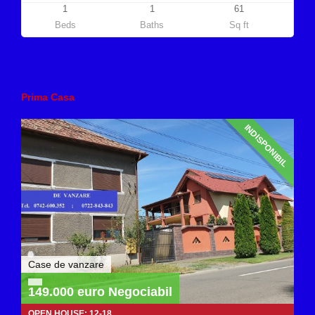
1
1
61
Beds
Baths
Sq ft
Prima Casa
INDISPONIBIL
Case de vanzare
149.000 euro Negociabil
OPEN HOUSE: 12-18