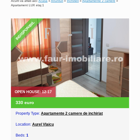
Acum va aflati aici:
Acasa
»
Anunturi
»
Inchirieri
»
Apartamente 2 camere
»
Apartament LUX etaj 1
INDISPONIBIL
OPEN HOUSE: 12-17
330 euro
Property Type:
Apartamente 2 camere de inchiriat
Location:
Aurel Vlaicu
Beds:
1