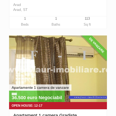
Arad
Arad, ST
1
1
113
Beds
Baths
Sq ft
DE VANZARE
Apartamente 1 camera de vanzare
36.500 euro Negociabil
OPEN HOUSE: 12-17
Apartament 1 camera Gradiste