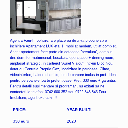
Agentia Faur-Imobiliare, are placerea de a va propune spre
inchiriere Apartament LUX etaj 1, mobilat modern, utilat complet.
Acest apartament face parte din categoria ”premium”, compus
din: dormitor matrimonial, bucataria openspace + dinning room,
amplasat strategic, in cartierul ”Aurel Vlaicu”, intr-un Bloc Nou,
dotat cu Centrala Proprie Gaz, incalzirea in pardosea, Clima,
videointerfon, balcon deschis, loc de parcare inclus in pret. Ideal
pentru persoanele foarte pretentioase. Pret: 330 euro + garantia.
Pentru detalii suplimentare si programari, nu ezitati sa ne
contactati la telefon: 0742-600.352 sau 0722-843.843 Faur-
Imobiliare, agent exclusiv !!!
PRICE:
YEAR BUILT:
330 euro
2020