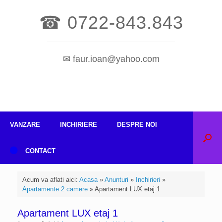
☎ 0722-843.843
✉ faur.ioan@yahoo.com
VANZARE
INCHIRIERE
DESPRE NOI
CONTACT
Acum va aflati aici:
Acasa
»
Anunturi
»
Inchirieri
»
Apartamente 2 camere
»
Apartament LUX etaj 1
Apartament LUX etaj 1