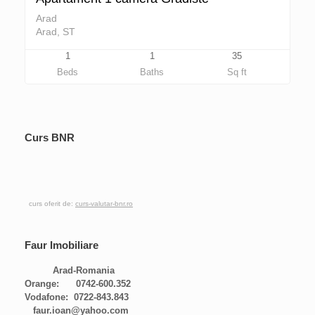
Arad
Arad, ST
1
1
35
Beds
Baths
Sq ft
Curs BNR
curs oferit de:
curs-valutar-bnr.ro
Faur Imobiliare
Arad-Romania
Orange: 0742-600.352
Vodafone: 0722-843.843
faur.ioan@yahoo.com